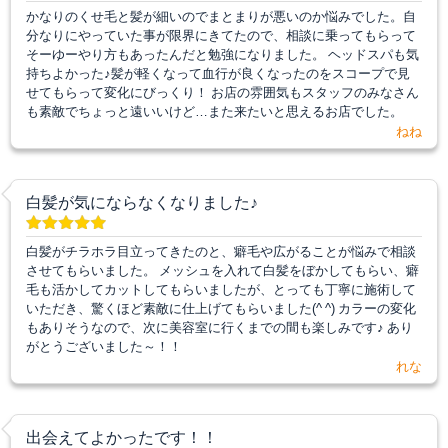
かなりのくせ毛と髪が細いのでまとまりが悪いのか悩みでした。自
分なりにやっていた事が限界にきてたので、相談に乗ってもらって
そーゆーやり方もあったんだと勉強になりました。 ヘッドスパも気
持ちよかった♪髪が軽くなって血行が良くなったのをスコープで見
せてもらって変化にびっくり！ お店の雰囲気もスタッフのみなさん
も素敵でちょっと遠いいけど…また来たいと思えるお店でした。
ねね
白髪が気にならなくなりました♪
白髪がチラホラ目立ってきたのと、癖毛や広がることが悩みで相談
させてもらいました。 メッシュを入れて白髪をぼかしてもらい、癖
毛も活かしてカットしてもらいましたが、とっても丁寧に施術して
いただき、驚くほど素敵に仕上げてもらいました(^ ^) カラーの変化
もありそうなので、次に美容室に行くまでの間も楽しみです♪ あり
がとうございました～！！
れな
出会えてよかったです！！