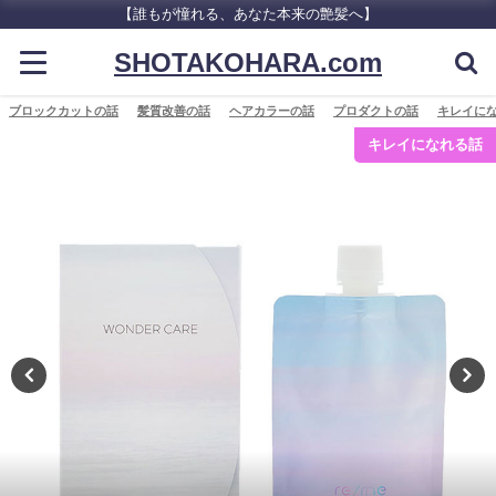
【誰もが憧れる、あなた本来の艶髪へ】
SHOTAKOHARA.com
ブロックカットの話
髪質改善の話
ヘアカラーの話
プロダクトの話
キレイに
プロダクトの話