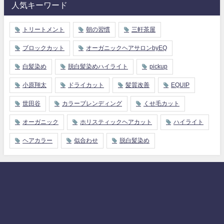
人気キーワード
トリートメント
朝の習慣
三軒茶屋
ブロックカット
オーガニックヘアサロンbyEQ
白髪染め
脱白髪染めハイライト
pickup
小原翔太
ドライカット
髪質改善
EQUIP
世田谷
カラーブレンディング
くせ毛カット
オーガニック
ホリスティックヘアカット
ハイライト
ヘアカラー
似合わせ
脱白髪染め