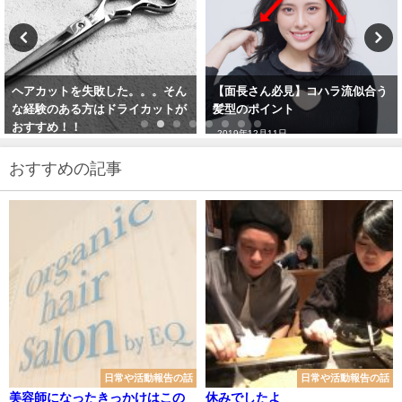
【面長さん必見】コハラ流似合う
【美容師推奨】トリートメント前
髪型のポイント
にするマイナスケアとは？？？
2019年12月11日
2022年4月27日
おすすめの記事
日常や活動報告の話
日常や活動報告の話
美容師になったきっかけはこの
休みでしたよ