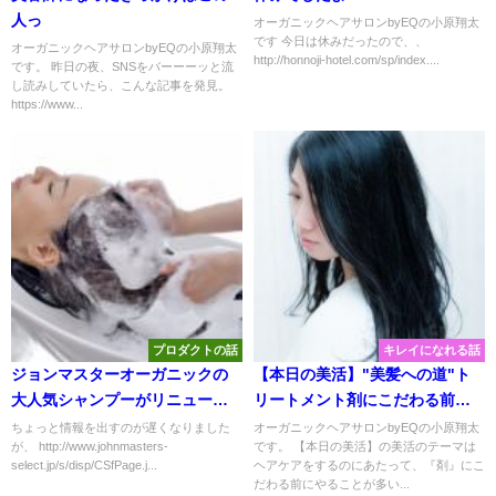
人っ
オーガニックヘアサロンbyEQの小原翔太
です 今日は休みだったので、、
オーガニックヘアサロンbyEQの小原翔太
http://honnoji-hotel.com/sp/index....
です。 昨日の夜、SNSをバーーーッと流
し読みしていたら、こんな記事を発見。
https://www...
プロダクトの話
キレイになれる話
ジョンマスターオーガニックの
【本日の美活】"美髪への道"ト
大人気シャンプーがリニューア
リートメント剤にこだわる前
ルしてさらに使いやすくなった
に、、、
ちょっと情報を出すのが遅くなりました
オーガニックヘアサロンbyEQの小原翔太
が、 http://www.johnmasters-
です。 【本日の美活】の美活のテーマは
らしい
select.jp/s/disp/CSfPage.j...
ヘアケアをするのにあたって、『剤』にこ
だわる前にやることが多い...