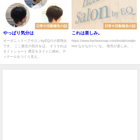
日常や活動報告の話
日常や活動報告の話
やっぱり気分は
これは楽しみ。
オーガニックヘアサロンbyEQの小原翔太
https://www.fashionsnap.com/inside/uniqlo-
です。 ここ最近の気分をば。 そうそれは
hm/ なかなかいいな。 発売が楽しみ。...
タイトショート 襟足をタイトに締め、デ
ィテールをつくり見え...