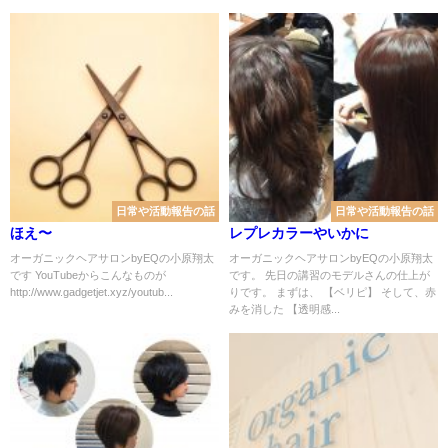
日常や活動報告の話
日常や活動報告の話
ほえ〜
レプレカラーやいかに
オーガニックヘアサロンbyEQの小原翔太
オーガニックヘアサロンbyEQの小原翔太
です YouTubeからこんなものが
です。 先日の講習のモデルさんの仕上が
http://www.gadgetjet.xyz/youtub...
りです。 まずは、 【ベリピ】 そして、赤
みを消した 【透明感...