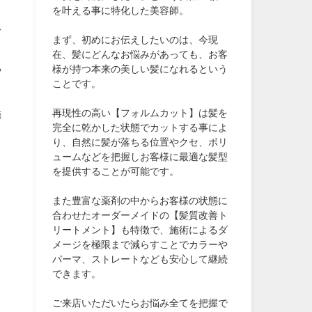
を叶える事に特化した美容師。
れ
まず、初めにお伝えしたいのは、今現
在、髪にどんなお悩みがあっても、お客
様が持つ本来の美しい髪になれるという
や
ことです。
再現性の高い【フォルムカット】は髪を
施
完全に乾かした状態でカットする事によ
り、自然に髪が落ちる位置やクセ、ボリ
ュームなどを把握しお客様に最適な髪型
さ
を提供することが可能です。
また豊富な薬剤の中からお客様の状態に
合わせたオーダーメイドの【髪質改善ト
リートメント】も特徴で、施術によるダ
メージを極限まで減らすことでカラーや
パーマ、ストレートなども安心して継続
できます。
ご来店いただいたらお悩み全てを把握で