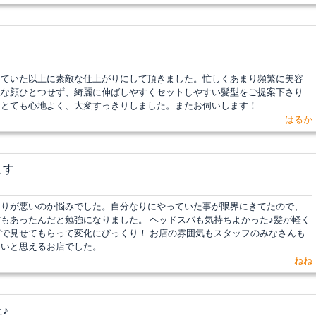
していた以上に素敵な仕上がりにして頂きました。忙しくあまり頻繁に美容
嫌な顔ひとつせず、綺麗に伸ばしやすくセットしやすい髪型をご提案下さり
もとても心地よく、大変すっきりしました。またお伺いします！
はるか
ます
まりが悪いのか悩みでした。自分なりにやっていた事が限界にきてたので、
もあったんだと勉強になりました。 ヘッドスパも気持ちよかった♪髪が軽く
で見せてもらって変化にびっくり！ お店の雰囲気もスタッフのみなさんも
たいと思えるお店でした。
ねね
♪