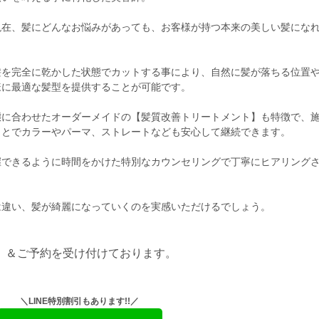
現在、髪にどんなお悩みがあっても、お客様が持つ本来の美しい髪にな
髪を完全に乾かした状態でカットする事により、自然に髪が落ちる位置
様に最適な髪型を提供することが可能です。
態に合わせたオーダーメイドの【髪質改善トリートメント】も特徴で、
ことでカラーやパーマ、ストレートなども安心して継続できます。
握できるように時間をかけた特別なカウンセリングで丁寧にヒアリング
は違い、髪が綺麗になっていくのを実感いただけるでしょう。
料）＆ご予約を受け付けております。
＼LINE特別割引もあります!!／